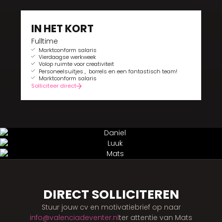
IN HET KORT
Fulltime
Marktconform salaris
Vierdaagse werkweek
Volop ruimte voor creativiteit
Personeelsuitjes , borrels en een fantastisch team!
Marktconform salaris
Solliciteer direct
DIRECT SOLLICITEREN
Stuur jouw cv en motivatiebrief op naar
info@valenciadeventer.nl
ter attentie van Mats