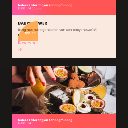
Iedere zaterdag en zondagmiddag
12:00 - 14:00 uur
BABYSHOWER
Bezig met het organiseren van een babyshower?👶
€39,50
Meer info
Reserveer
Iedere zaterdag en zondagmiddag
12:00 - 14:00