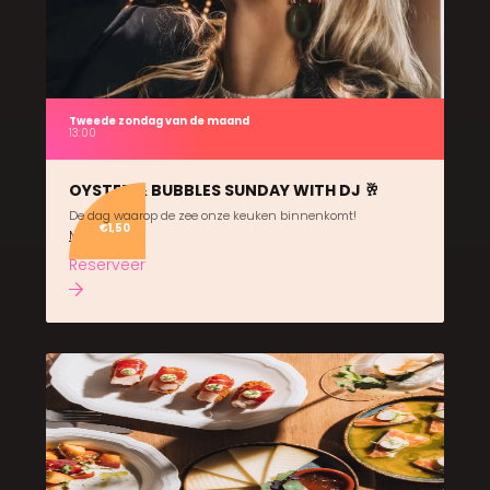
Tweede zondag van de maand
13:00
OYSTER & BUBBLES SUNDAY WITH DJ 🥂
De dag waarop de zee onze keuken binnenkomt!
€1,50
Meer info
Reserveer