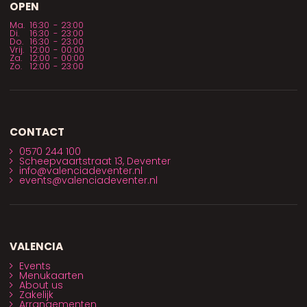
OPEN
Ma.
16:30
-
23:00
Di.
16:30
-
23:00
Do.
16:30
-
23:00
Vrij.
12:00
-
00:00
Za.
12:00
-
00:00
Zo.
12:00
-
23:00
CONTACT
0570 244 100
Scheepvaartstraat 13, Deventer
info@valenciadeventer.nl
events@valenciadeventer.nl
VALENCIA
Events
Menukaarten
About us
Zakelijk
Arrangementen