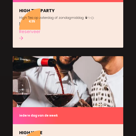
HIGH TEA PARTY
High Tea op zaterdag of zondagmiddag 🍵✨🍊
€35
Meer info
Reserveer
Iedere dag van de week
HIGH WINE