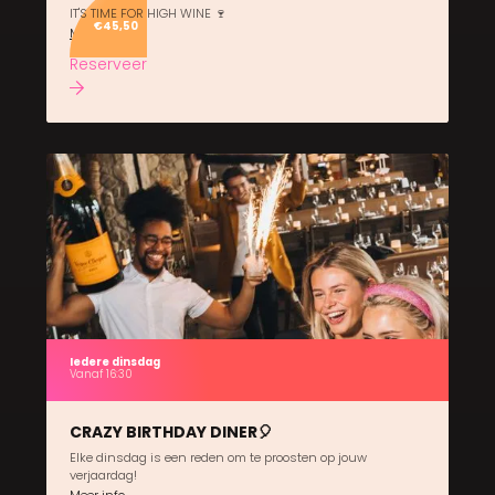
IT'S TIME FOR HIGH WINE 🍷
€45,50
Meer info
Reserveer
Iedere dinsdag
Vanaf 16:30
CRAZY BIRTHDAY DINER🎈
Elke dinsdag is een reden om te proosten op jouw
verjaardag!