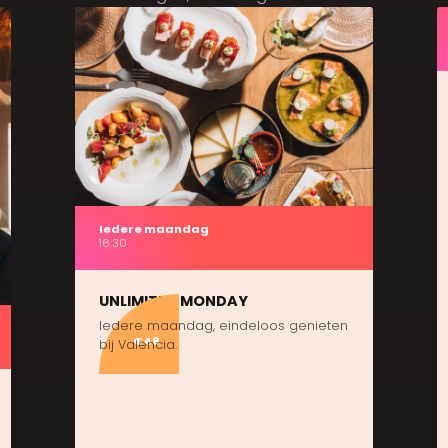
Iedere maandag
16:30
UNLIMITED MONDAY
Iedere maandag, eindeloos genieten
€48
bij Valencia.