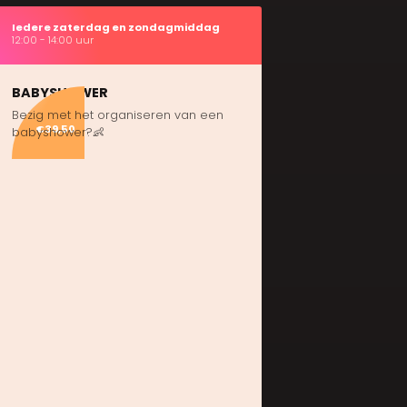
Iedere zaterdag en zondagmiddag
12:00 - 14:00 uur
BABYSHOWER
Bezig met het organiseren van een
€39,50
babyshower?👶