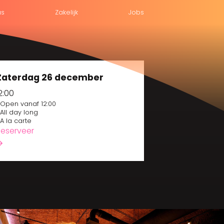
us
Zakelijk
Jobs
Zaterdag 26 december
2:00
Open vanaf 12:00
All day long
A la carte
Reserveer