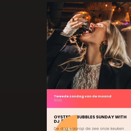
Tweede zondag van de maand
13:00
OYSTER & BUBBLES SUNDAY WITH
DJ 🥂
De dag waarop de zee onze keuken
€1,50