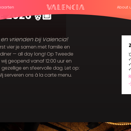
kaarten
About 
 2026🎅🏼
 en vrienden bij Valencia!
st vier je samen met familie en
n diner — all day long! Op Tweede
1
 wij geopend vanaf 12:00 uur en
gezellige en sfeervolle dag. Let op:
ij serveren ons à la carte menu.