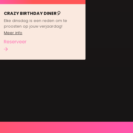
CRAZY BIRTHDAY DINER🎈
Elke dinsdag is een reden om te
proosten op jouw verjaardag!
Meer info
Reserveer