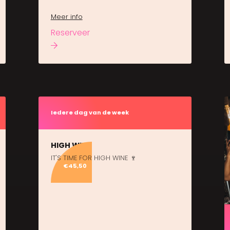
Meer info
Reserveer
Iedere dag van de week
HIGH WINE
IT'S TIME FOR HIGH WINE 🍷
€45,50