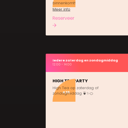
binnenkomt!
Meer info
Reserveer
Iedere zaterdag en zondagmiddag
12:00 - 14:00
HIGH TEA PARTY
High Tea op zaterdag of
€35
zondagmiddag 🍵✨🍊