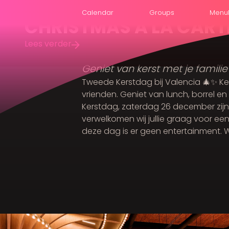
Calendar
Groups
Menu
CHRISTMAS A LA CARTE
Lees verder
Geniet van kerst met je familie
Tweede Kerstdag bij Valencia 🎄✨ Ker
vrienden. Geniet van lunch, borrel e
Kerstdag, zaterdag 26 december zijn
verwelkomen wij jullie graag voor een 
deze dag is er geen entertainment. W