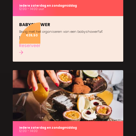
Iedere zaterdag en zondagmiddag
12:00 - 14:00 uur
BABYSHOWER
Bezig met het organiseren van een babyshower?👶
€39,50
Meer info
Reserveer
Iedere zaterdag en zondagmiddag
12:00 - 14:00