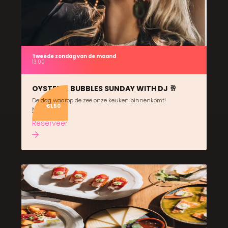
Tweede zondag van de maand
13:00
OYSTER & BUBBLES SUNDAY WITH DJ 🥂
De dag waarop de zee onze keuken binnenkomt!
€1,50
Meer info
Reserveer