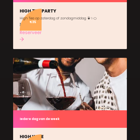
HIGH TEA PARTY
High Tea op zaterdag of zondagmiddag 🍵✨🍊
€35
Meer info
Reserveer
Iedere dag van de week
HIGH WINE