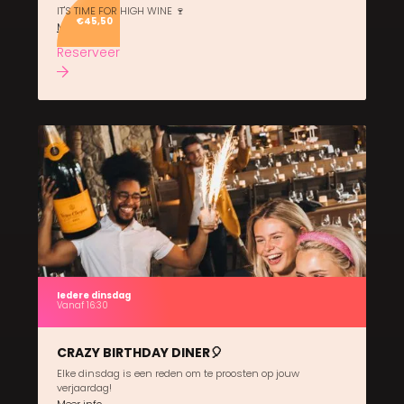
IT'S TIME FOR HIGH WINE 🍷
€45,50
Meer info
Reserveer
Iedere dinsdag
Vanaf 16:30
CRAZY BIRTHDAY DINER🎈
Elke dinsdag is een reden om te proosten op jouw
verjaardag!