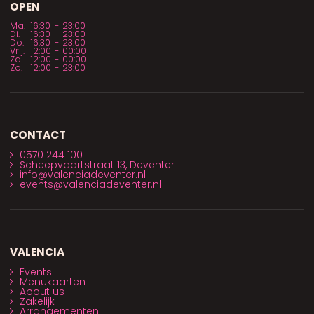
OPEN
Ma.
16:30
-
23:00
Di.
16:30
-
23:00
Do.
16:30
-
23:00
Vrij.
12:00
-
00:00
Za.
12:00
-
00:00
Zo.
12:00
-
23:00
CONTACT
0570 244 100
Scheepvaartstraat 13, Deventer
info@valenciadeventer.nl
events@valenciadeventer.nl
VALENCIA
Events
Menukaarten
About us
Zakelijk
Arrangementen