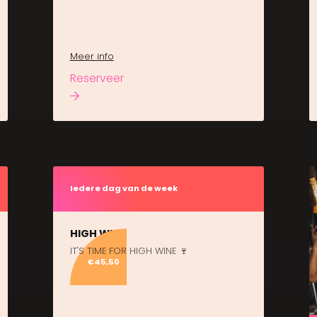
Meer info
Reserveer
Iedere dag van de week
HIGH WINE
IT'S TIME FOR HIGH WINE 🍷
€45,50