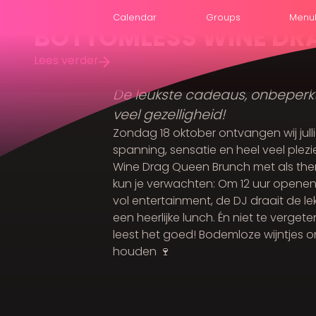
Calendar
Groups
Menu
BOTTOMLESS WINE DRA
Lees verder
De leukste cadeaus, onbeperkt 
veel gezelligheid!
Zondag 18 oktober ontvangen wij jul
spanning, sensatie en heel veel plez
Wine Drag Queen Brunch met als th
kun je verwachten: Om 12 uur opene
vol entertainment, de DJ draait de lek
een heerlijke lunch. Én niet te verget
leest het goed! Bodemloze wijntjes 
houden 🍷