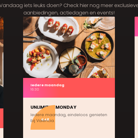
Vandaag iets leuks doen? Check hier nog meer exclusiev
aanbiedingen, actiedagen en events!
Iedere maandag
16:30
UNLIMITED MONDAY
Iedere maandag, eindeloos genieten
€48
bij Valencia.