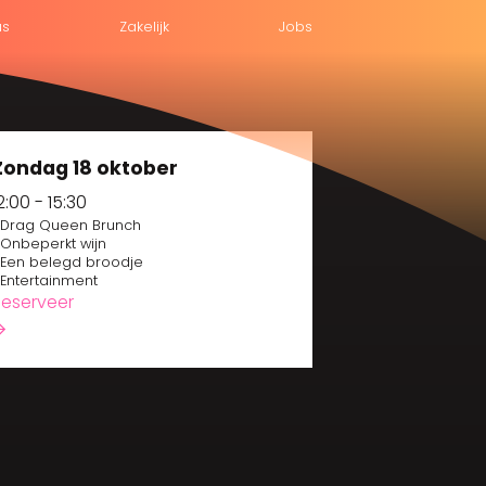
us
Zakelijk
Jobs
Zondag 18 oktober
2:00 - 15:30
Drag Queen Brunch
Onbeperkt wijn
Een belegd broodje
Entertainment
Reserveer