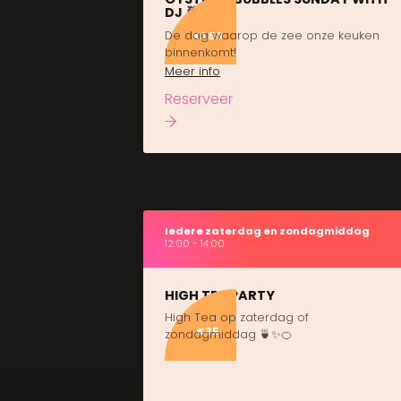
DJ 🥂
De dag waarop de zee onze keuken
€1,50
binnenkomt!
Meer info
Reserveer
Iedere zaterdag en zondagmiddag
12:00 - 14:00
HIGH TEA PARTY
High Tea op zaterdag of
€35
zondagmiddag 🍵✨🍊