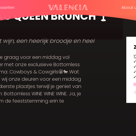
kaarten
About 
G QUEEN BRUNCH 🍸
wijn, een heerlijk broodje en heel
1
lie graag voor een middag vol
ier met onze exclusieve Bottomless
ema: Cowboys & Cowgirls🤩🐎 Wat
n wij onze deuren voor een middag
kerste plaatjes terwijl je geniet van
en: Bottomless WINE WINE WINE. Ja, je
om de feeststemming erin te