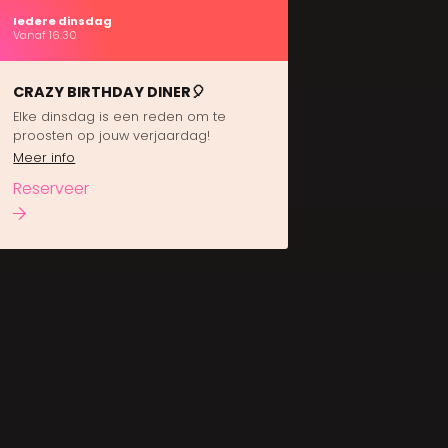
Iedere dinsdag
Vanaf 16:30
CRAZY BIRTHDAY DINER🎈
Elke dinsdag is een reden om te
proosten op jouw verjaardag!
Meer info
Reserveer