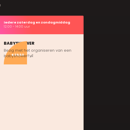
e
Iedere zaterdag en zondagmiddag
12:00 - 14:00 uur
BABYSHOWER
Bezig met het organiseren van een
€39,50
babyshower?👶