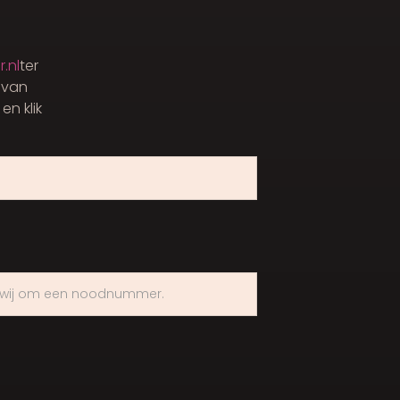
.nl
ter
e van
en klik