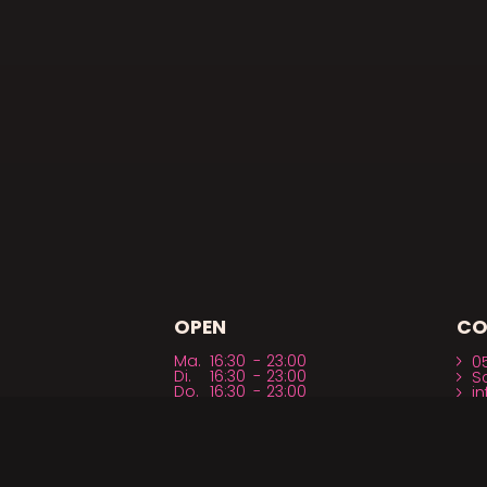
OPEN
CO
Ma.
16:30
-
23:00
0
Di.
16:30
-
23:00
S
Do.
16:30
-
23:00
i
Vrij.
12:00
-
00:00
e
Za.
12:00
-
00:00
Zo.
12:00
-
23:00