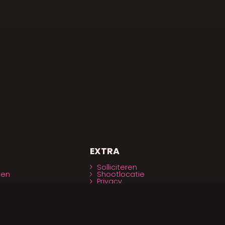
EXTRA
Solliciteren
ten
Shootlocatie
Privacy
enten