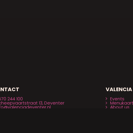
NTACT
VALENCIA
570 244 100
Events
cheepvaartstraat 13, Deventer
Menukaar
nfo@valenciadeventer.nl
About us
vents@valenciadeventer.nl
Zakelijk
Arrangem