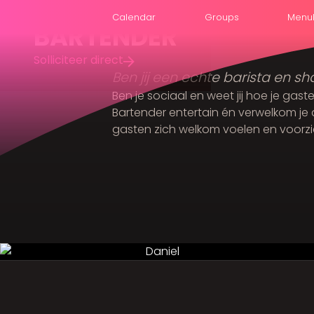
Calendar
Groups
Menu
BARTENDER
Solliciteer direct
Ben jij een echte barista en sha
Ben je sociaal en weet jij hoe je gas
Bartender entertain én verwelkom je 
gasten zich welkom voelen en voorzien