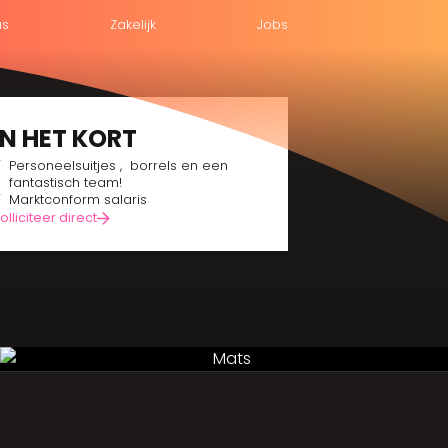
us
Zakelijk
Jobs
IN HET KORT
Personeelsuitjes , borrels en een
fantastisch team!
Marktconform salaris
olliciteer direct